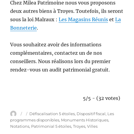
Chez Milea Patrimoine nous vous proposons
deux autres biens à Troyes. Toutefois, ils seront
sous la loi Malraux :
Les Magasins Réunis
et
La
Bonneterie
.
Vous souhaitez avoir des informations
complémentaires, contactez un de nos
conseillers. Nous réalisons lors du premier
rendez-vous un audit patrimonial gratuit.
5/5 - (32 votes)
A
P
C
Défiscalisation 5 étoiles
,
Dispositif fiscal
,
Les
u
u
a
programmes disponibles
,
Monuments Historiques
,
t
b
t
Notations
,
Patrimonial 5 étoiles
,
Troyes
,
Villes
e
l
é