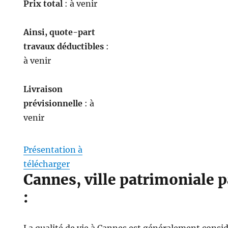
Prix total
: à venir
Ainsi, quote-part
travaux déductibles
:
à venir
Livraison
prévisionnelle
: à
venir
Présentation à
télécharger
Cannes, ville patrimoniale p
:
La qualité de vie à Cannes est généralement consi