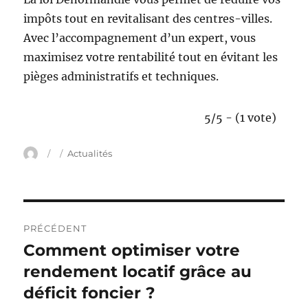
impôts tout en revitalisant des centres-villes.
Avec l’accompagnement d’un expert, vous
maximisez votre rentabilité tout en évitant les
pièges administratifs et techniques.
5/5 - (1 vote)
A
P
C
Actualités
u
u
a
t
b
t
e
l
é
u
i
g
N
r
é
o
PRÉCÉDENT
l
r
a
Comment optimiser votre
P
e
i
u
rendement locatif grâce au
e
v
s
b
déficit foncier ?
i
l