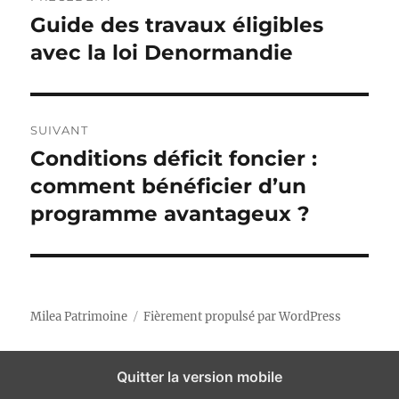
l
r
a
Guide des travaux éligibles
P
e
i
u
avec la loi Denormandie
e
v
s
b
i
l
i
g
SUIVANT
c
Conditions déficit foncier :
P
a
a
u
comment bénéficier d’un
t
t
b
programme avantageux ?
i
l
i
o
i
n
o
c
p
a
n
Milea Patrimoine
Fièrement propulsé par WordPress
r
t
é
d
i
c
Quitter la version mobile
o
e
é