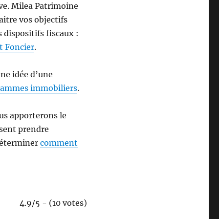
ive. Milea Patrimoine
itre vos objectifs
dispositifs fiscaux :
it Foncier
.
une idée d’une
rammes immobiliers
.
us apporterons le
ésent prendre
 déterminer
comment
4.9/5 - (10 votes)