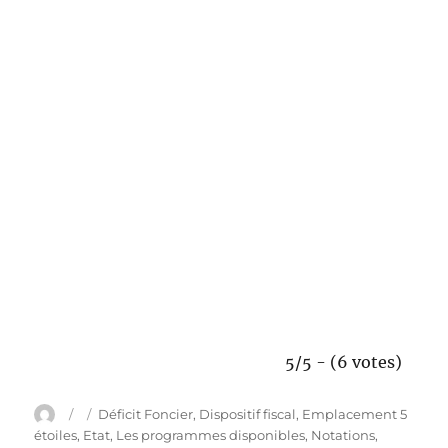
5/5 - (6 votes)
A
P
C
Déficit Foncier
,
Dispositif fiscal
,
Emplacement 5
u
u
a
étoiles
,
Etat
,
Les programmes disponibles
,
Notations
,