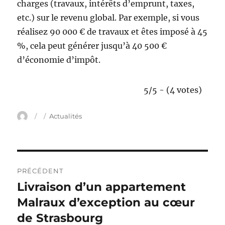
charges (travaux, intérêts d’emprunt, taxes,
etc.) sur le revenu global. Par exemple, si vous
réalisez 90 000 € de travaux et êtes imposé à 45
%, cela peut générer jusqu’à 40 500 €
d’économie d’impôt.
5/5 - (4 votes)
A
P
C
Actualités
u
u
a
t
b
t
e
l
é
u
i
g
N
r
é
o
PRÉCÉDENT
l
r
a
Livraison d’un appartement
P
e
i
u
Malraux d’exception au cœur
e
v
s
b
de Strasbourg
i