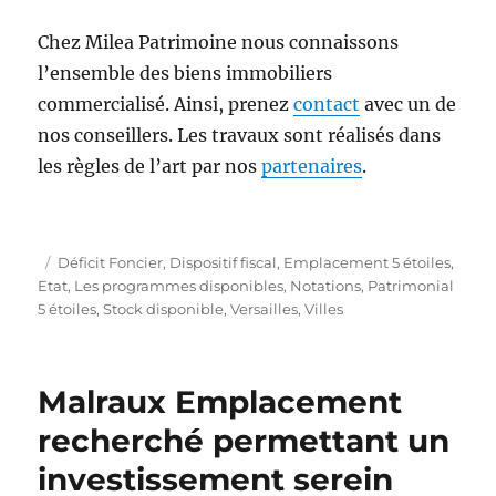
Chez Milea Patrimoine nous connaissons
l’ensemble des biens immobiliers
commercialisé. Ainsi, prenez
contact
avec un de
nos conseillers. Les travaux sont réalisés dans
les règles de l’art par nos
partenaires
.
P
C
Déficit Foncier
,
Dispositif fiscal
,
Emplacement 5 étoiles
,
u
a
Etat
,
Les programmes disponibles
,
Notations
,
Patrimonial
b
t
5 étoiles
,
Stock disponible
,
Versailles
,
Villes
l
é
i
g
é
o
Malraux Emplacement
l
r
e
i
recherché permettant un
e
investissement serein
s