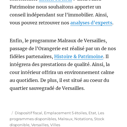
Patrimoine nous souhaitons apporter un
conseil indépendant sur l’immobilier. Ainsi,
vous pouvez retrouver nos
analyses d’experts
.
Enfin, le programme Malraux de Versailles,
passage de l’Orangerie est réalisé par un de nos
fidèles partenaires,
Histoire & Patrimoine
. Il
intégrera des prestations de qualité. Ainsi, la
cour intérieur offrira un environnement calme
au quotidien. De plus, il est situé au coeur du
quartier sauvegradé de Versailles.
P
C
Dispositif fiscal
,
Emplacement 5 étoiles
,
Etat
,
Les
u
a
programmes disponibles
,
Malraux
,
Notations
,
Stock
b
t
disponible
,
Versailles
,
Villes