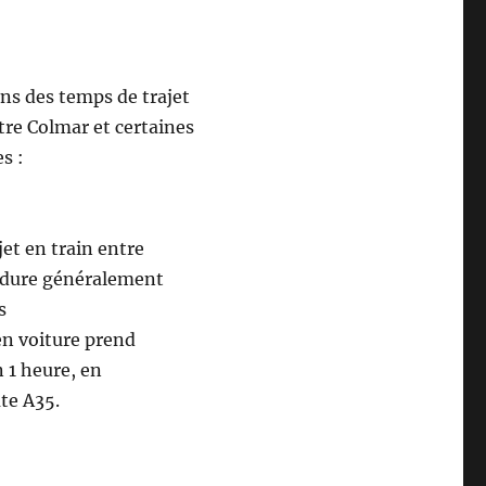
ns des temps de trajet
tre Colmar et certaines
s :
ajet en train entre
 dure généralement
s
 en voiture prend
 1 heure, en
te A35.