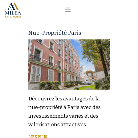
MILEA
Nue-Propriété Paris
NOS PROGRAMMES
RÉALISATIONS
NOS PARTENAIRES
BLOG
Découvrez les avantages de la
nue-propriété à Paris avec des
CONTACT 📞 01 84 20 05 12
investissements variés et des
valorisations attractives.
LIRE PLUS