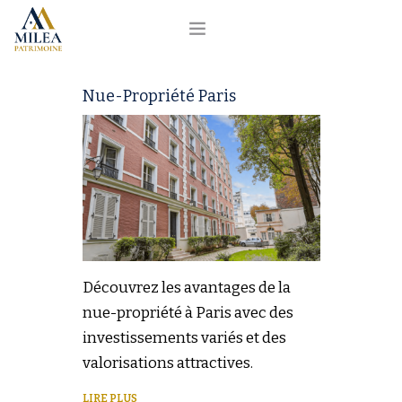
MILEA
Nue-Propriété Paris
NOS PROGRAMMES
RÉALISATIONS
NOS PARTENAIRES
BLOG
Découvrez les avantages de la
nue-propriété à Paris avec des
CONTACT 📞 01 84 20 05 12
investissements variés et des
valorisations attractives.
LIRE PLUS