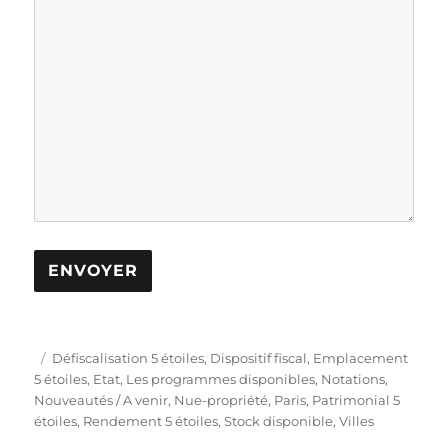
P
C
Défiscalisation 5 étoiles
,
Dispositif fiscal
,
Emplacement
u
a
5 étoiles
,
Etat
,
Les programmes disponibles
,
Notations
,
b
t
Nouveautés / A venir
,
Nue-propriété
,
Paris
,
Patrimonial 5
l
é
étoiles
,
Rendement 5 étoiles
,
Stock disponible
,
Villes
i
g