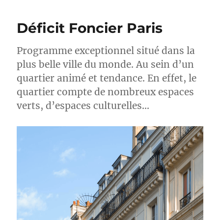
é
o
l
r
Déficit Foncier Paris
e
i
e
s
Programme exceptionnel situé dans la
plus belle ville du monde. Au sein d’un
quartier animé et tendance. En effet, le
quartier compte de nombreux espaces
verts, d’espaces culturelles…